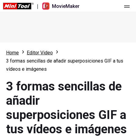
|
MovieMaker
Inicio
Precios
Características
Home
Editor Video
3 formas sencillas de añadir superposiciones GIF a tus
Recursos
Novedades
vídeos e imágenes
Herramientas de vídeo
Resumen
Manual de usuario
3 formas sencillas de
Edición multipista
Trucos para editar vídeo
Grabador de pantalla
añadir
Relación de aspecto
Convertidor de vídeo
superposiciones GIF a
Velocidad/Marcha atrás
Descargador de vídeos online
tus vídeos e imágenes
Recortar/Dividir/Cortar