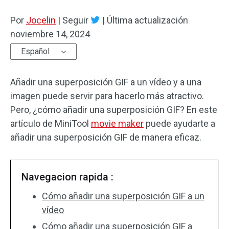
Por
Efectos de audio
Jocelin
|
Seguir
|
Última actualización
noviembre 14, 2024
Texto/Elemento
Español
Efectos de vídeo
Añadir una superposición GIF a un vídeo y a una
Color de vídeo
imagen puede servir para hacerlo más atractivo.
Pero, ¿cómo añadir una superposición GIF? En este
Rotar/Voltear
artículo de MiniTool
movie maker
puede ayudarte a
añadir una superposición GIF de manera eficaz.
Procesamiento por lotes
Sin marca de agua
Navegacion rapida :
Cómo añadir una superposición GIF a un
vídeo
Cómo añadir una superposición GIF a