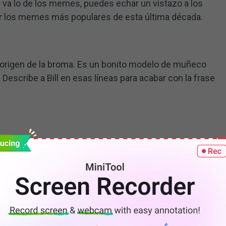
 va lo de los memes, puedes echar un vistazo a los
r los memes más populares de esta última década.
l origen de la broma. Es un bonito modelo de muñeco
. Describe a Bill en esas líneas para acabar con la frase