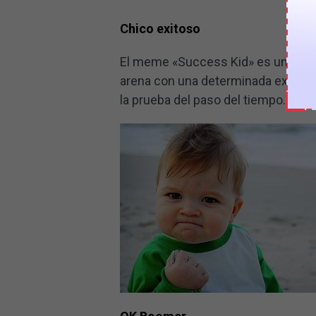
Chico exitoso
El meme «Success Kid» es un meme
arena con una determinada expresi
la prueba del paso del tiempo.