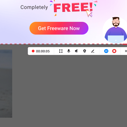
 en el que aparece un bebé apretando un puñado de
ón facial. Este es un meme popular que ha superado