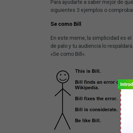
Para ayudarte a saber mejor de qué
siguientes 3 ejemplos o comproba
Se como Bill
En este meme, la simplicidad es e
de palo y tu audiencia lo respaldará
«Se como Bill».