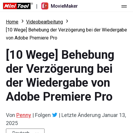
|
MovieMaker
Startseite
Home
Videobearbeitung
[10 Wege] Behebung der Verzögerung bei der Wiedergabe
Preise
von Adobe Premiere Pro
Funktionen
[10 Wege] Behebung
Ressourcen
Was ist neu
der Verzögerung bei
Video-Tools
Übersicht
Benutzerhandbuch
der Wiedergabe von
Mehrspurbearbeitung
Tricks für Videobearbeitung
Bildschirm-Rekorder
Adobe Premiere Pro
Seitenverhältnis
Video-Konverter
Von
Penny
|
Folgen
|
Letzte Änderung
Januar 13,
Geschwindigkeit anpassen/umkehren
Online-Video-Downloader
2025
Trimmen/Teilen/Zuschneiden