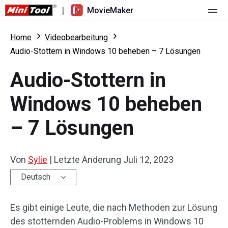
|
MovieMaker
Startseite
Home
Videobearbeitung
Audio-Stottern in Windows 10 beheben – 7 Lösungen
Preise
Audio-Stottern in
Funktionen
Windows 10 beheben
Ressourcen
Was ist neu
– 7 Lösungen
Video-Tools
Übersicht
Benutzerhandbuch
Mehrspurbearbeitung
Tricks für Videobearbeitung
Bildschirm-Rekorder
Von
Sylie
|
Letzte Änderung
Juli 12, 2023
Seitenverhältnis
Video-Konverter
Deutsch
Geschwindigkeit anpassen/umkehren
Online-Video-Downloader
Es gibt einige Leute, die nach Methoden zur Lösung
des stotternden Audio-Problems in Windows 10
Trimmen/Teilen/Zuschneiden