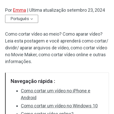
Por
Efeitos de áudio
Emma
|
Ultima atualização
setembro 23, 2024
Português
Texto/Elemento
Como cortar vídeo ao meio? Como aparar vídeo?
Efeitos de vídeo
Leia esta postagem e você aprenderá como cortar/
Cor do vídeo
dividir/ aparar arquivos de vídeo, como cortar vídeo
no Movie Maker, como cortar vídeo online e outras
Girar/Inverter
informações.
Processamento em lote
Navegação rápida :
Sem marca d'água
Como cortar um vídeo no iPhone e
Android
Como cortar um vídeo no Windows 10
Como cortar vídeo online?