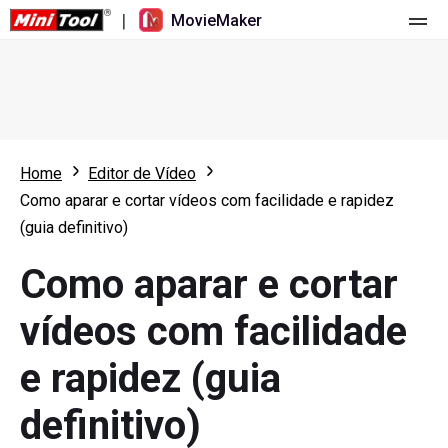
|
MovieMaker
Página principal
Valores
Funções
Home
Editor de Vídeo
Como aparar e cortar vídeos com facilidade e rapidez
Recursos
Novidades
(guia definitivo)
Ferramentas de vídeo
Visão geral
Manual do usuário
Como aparar e cortar
Edição multipista
Dicas de edição de vídeo
Gravador de ecrã
vídeos com facilidade
Proporção de tela
Conversor de vídeo
e rapidez (guia
Ajuste de velocidade/Reversão
Download de vídeo online
definitivo)
Aparar/Dividir/Cortar