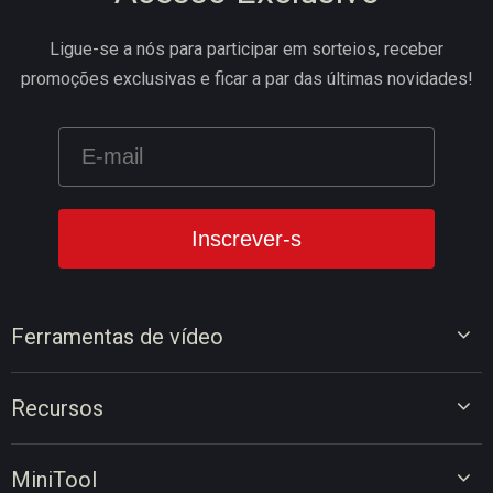
Ligue-se a nós para participar em sorteios, receber
promoções exclusivas e ficar a par das últimas novidades!
Ferramentas de vídeo
Editor de vídeo
Recursos
Conversor de vídeo
Dicas de edição de vídeo
Gravador de ecrã
MiniTool