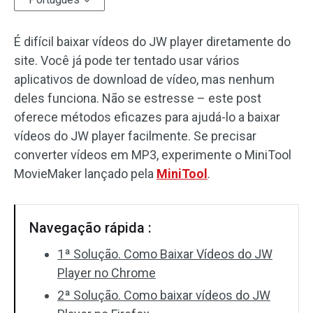
Efeitos de áudio
É difícil baixar vídeos do JW player diretamente do
site. Você já pode ter tentado usar vários
Texto/Elemento
aplicativos de download de vídeo, mas nenhum
Efeitos de vídeo
deles funciona. Não se estresse – este post
oferece métodos eficazes para ajudá-lo a baixar
Cor do vídeo
vídeos do JW player facilmente. Se precisar
converter vídeos em MP3, experimente o MiniTool
Girar/Inverter
MovieMaker lançado pela
MiniTool
.
Processamento em lote
Sem marca d'água
Navegação rápida :
1ª Solução. Como Baixar Vídeos do JW
Player no Chrome
2ª Solução. Como baixar vídeos do JW