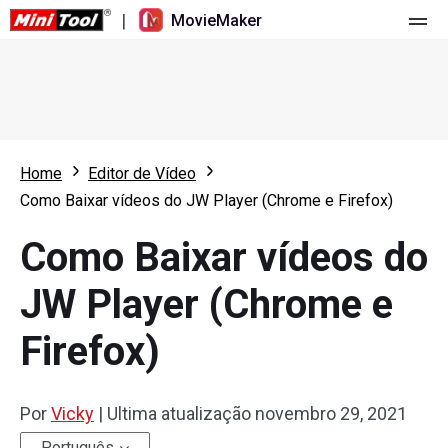
|
MovieMaker
Página principal
Valores
Funções
Home
Editor de Vídeo
Como Baixar vídeos do JW Player (Chrome e Firefox)
Recursos
Novidades
Como Baixar vídeos do
Ferramentas de vídeo
Visão geral
Manual do usuário
JW Player (Chrome e
Edição multipista
Dicas de edição de vídeo
Gravador de ecrã
Firefox)
Proporção de tela
Conversor de vídeo
Ajuste de velocidade/Reversão
Download de vídeo online
Por
Vicky
|
Ultima atualização
novembro 29, 2021
Aparar/Dividir/Cortar
Português