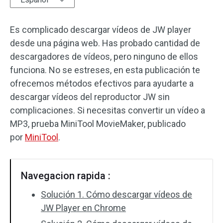
Efectos de audio
Es complicado descargar vídeos de JW player
desde una página web. Has probado cantidad de
Texto/Elemento
descargadores de vídeos, pero ninguno de ellos
Efectos de vídeo
funciona. No se estreses, en esta publicación te
ofrecemos métodos efectivos para ayudarte a
Color de vídeo
descargar vídeos del reproductor JW sin
complicaciones. Si necesitas convertir un vídeo a
Rotar/Voltear
MP3, prueba MiniTool MovieMaker, publicado
Procesamiento por lotes
por
MiniTool
.
Sin marca de agua
Navegacion rapida :
Solución 1. Cómo descargar vídeos de
JW Player en Chrome