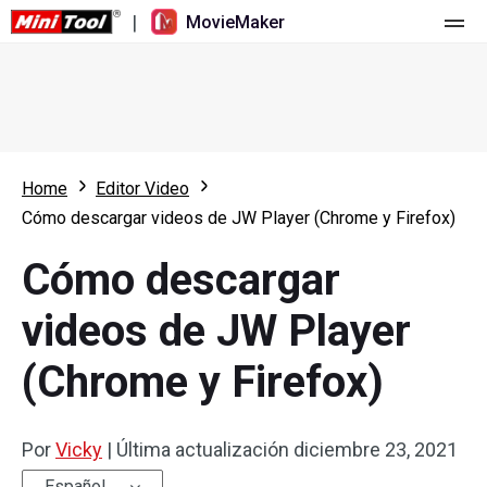
|
MovieMaker
Inicio
Precios
Características
Home
Editor Video
Cómo descargar videos de JW Player (Chrome y Firefox)
Recursos
Novedades
Cómo descargar
Herramientas de vídeo
Resumen
Manual de usuario
videos de JW Player
Edición multipista
Trucos para editar vídeo
Grabador de pantalla
(Chrome y Firefox)
Relación de aspecto
Convertidor de vídeo
Velocidad/Marcha atrás
Descargador de vídeos online
Por
Vicky
|
Última actualización
diciembre 23, 2021
Recortar/Dividir/Cortar
Español