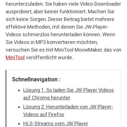
herunterzuladen. Sie haben viele Video-Downloader
Audioeffekte
ausprobiert, aber keiner funktioniert. Machen Sie
sich keine Sorgen. Dieser Beitrag bietet mehrere
Text/Elemente
effektive Methoden, mit denen Sie JW-Player-
Videos schmerzlos herunterladen können. Wenn
Videoeffekte
Sie Videos in MP3 konvertieren möchten,
versuchen Sie es mit MiniTool MovieMaker, das von
Videofarbe
MiniTool
veröffentlicht wurde.
Drehen/Spiegeln
Stapelverarbeitung
Schnellnavigation :
Lösung 1. So laden Sie JW Player Videos
Ohne Wasserzeichen
auf Chrome herunter
Lösung 2. Herunterladen von JW Player-
Videos auf Firefox
HLS-Streams vom JW Player