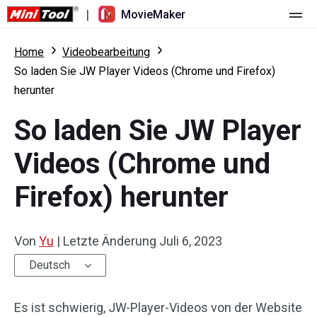
|
MovieMaker
Startseite
Home
Videobearbeitung
So laden Sie JW Player Videos (Chrome und Firefox)
Preise
herunter
Funktionen
So laden Sie JW Player
Ressourcen
Was ist neu
Videos (Chrome und
Video-Tools
Übersicht
Benutzerhandbuch
Firefox) herunter
Mehrspurbearbeitung
Tricks für Videobearbeitung
Bildschirm-Rekorder
Von
Yu
|
Letzte Änderung
Juli 6, 2023
Seitenverhältnis
Video-Konverter
Deutsch
Geschwindigkeit anpassen/umkehren
Online-Video-Downloader
Es ist schwierig, JW-Player-Videos von der Website
Trimmen/Teilen/Zuschneiden