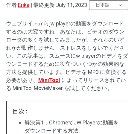
作者
Erika
|
最終更新
July 11, 2023
日本語
オーディオエフェクト
ウェブサイトからjw playerの動画をダウンロード
テキスト/エレメント
するのは大変ですね。あなたは、ビデオのダウン
ローダの多くを試してみましたが、それらのいず
動画エフェクト
れかが動作しません。ストレスをしないでくださ
動画色調整
い、この記事は、スムーズにw playerのビデオをダ
ウンロードするために役立ついくつかの効果的な
回転/反転
方法を提供しています。ビデオを MP3 に変換する
必要があり、
MiniTool
によってリリースされてい
バッチ処理
る MiniTool MovieMaker を試してください。
透かしなし
目次 :
解決策1．ChromeでJW Playerの動画を
ダウンロードする方法