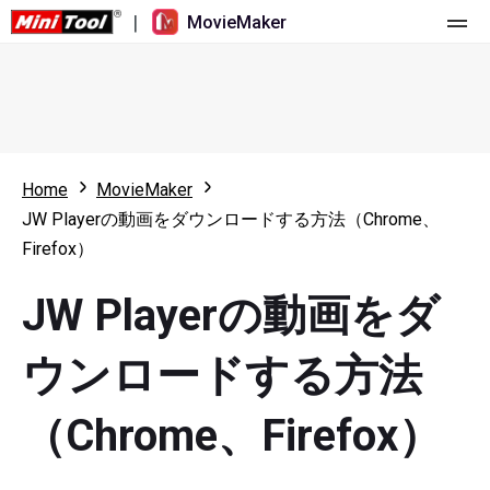
|
MovieMaker
ホーム
料金
機能
Home
MovieMaker
JW Playerの動画をダウンロードする方法（Chrome、
リソース
更新履歴
Firefox）
動画ツール
概要
ユーザーマニュアル
JW Playerの動画をダ
マルチトラック動画編集
ビデオ編集のヒント
画面録画ツール
ウンロードする方法
アスペクト比
動画変換ツール
（Chrome、Firefox）
速度変更/リバース
オンライン動画ダウンロード ツール
トリミング/スプリット/クロップ