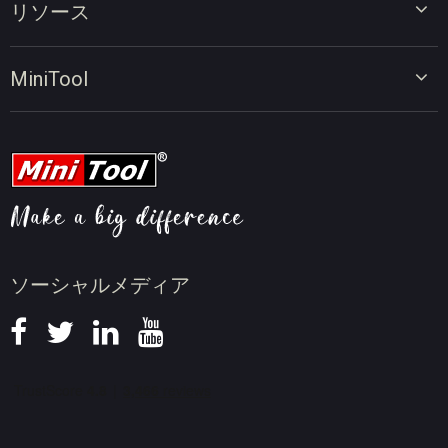
リソース
ビデオコンバーター
画面録画ツール
動画編集のヒント
MiniTool
オンラインビデオダウンローダー
動画変換のヒント
会社概要
動画ダウンロードのヒント
動画圧縮のヒント
画面録画のヒント
ニュース
ソーシャルメディア