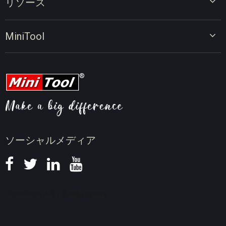
リソース
ビデオコンバーター
画面録画ツール
動画編集のヒント
MiniTool
オンラインビデオダウンローダー
動画変換のヒント
会社概要
動画ダウンロードのヒント
動画圧縮のヒント
画面録画のヒント
ニュース
ソーシャルメディア