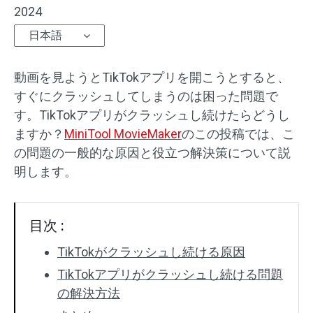
2024
オーディオエフェクト
日本語
テキスト/エレメント
動画を見ようとTikTokアプリを開こうとすると、
動画エフェクト
すぐにクラッシュしてしまうのは困った問題で
す。TikTokアプリがクラッシュし続けたらどうし
動画色調整
ますか？
MiniTool MovieMaker
のこの投稿では、こ
の問題の一般的な原因と役立つ解決策について説
回転/反転
明します。
バッチ処理
目次 :
透かしなし
TikTokがクラッシュし続ける原因
TikTokアプリがクラッシュし続ける問題
の解決方法