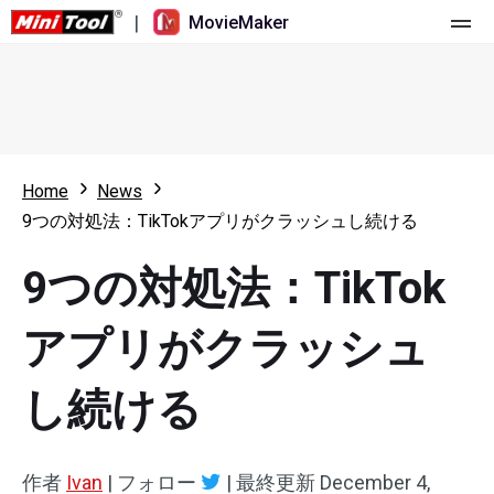
|
MovieMaker
ホーム
料金
機能
Home
News
9つの対処法：TikTokアプリがクラッシュし続ける
リソース
更新履歴
9つの対処法：TikTok
動画ツール
概要
ユーザーマニュアル
マルチトラック動画編集
ビデオ編集のヒント
画面録画ツール
アプリがクラッシュ
アスペクト比
動画変換ツール
し続ける
速度変更/リバース
オンライン動画ダウンロード ツール
作者
Ivan
|
フォロー
|
最終更新
December 4,
トリミング/スプリット/クロップ