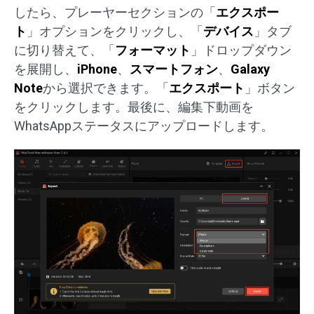
したら、プレーヤーセクションの「
エクスポー
ト
」オプションをクリックし、「
デバイス
」タブ
に切り替えて、「
フォーマット
」ドロップダウン
を展開し、
iPhone
、
スマートフォン
、
Galaxy
Note
から選択できます。「
エクスポート
」ボタン
をクリックします。最後に、編集下動画を
WhatsAppステータスにアップロードします。