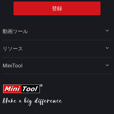
動画ツール
ビデオエディター
リソース
ビデオコンバーター
画面録画ツール
動画編集のヒント
MiniTool
オンラインビデオダウンローダー
動画変換のヒント
会社概要
動画ダウンロードのヒント
動画圧縮のヒント
画面録画のヒント
ニュース