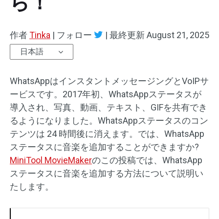
ら！
オーディオエフェクト
作者
Tinka
|
フォロー
|
最終更新
August 21, 2025
テキスト/エレメント
日本語
動画エフェクト
WhatsAppはインスタントメッセージングとVoIPサ
動画色調整
ービスです。2017年初、WhatsAppステータスが
導入され、写真、動画、テキスト、GIFを共有でき
回転/反転
るようになりました。WhatsAppステータスのコン
テンツは 24 時間後に消えます。では、WhatsApp
バッチ処理
ステータスに音楽を追加することができますか?
透かしなし
MiniTool MovieMaker
のこの投稿では、WhatsApp
ステータスに音楽を追加する方法について説明い
たします。