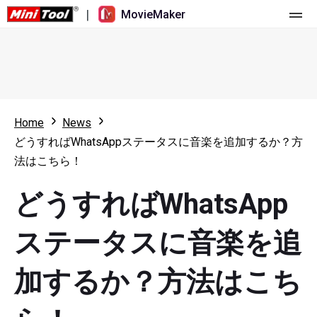
|
MovieMaker
ホーム
料金
機能
Home
News
どうすればWhatsAppステータスに音楽を追加するか？方
リソース
更新履歴
法はこちら！
動画ツール
概要
ユーザーマニュアル
どうすればWhatsApp
マルチトラック動画編集
ビデオ編集のヒント
画面録画ツール
ステータスに音楽を追
アスペクト比
動画変換ツール
加するか？方法はこち
速度変更/リバース
オンライン動画ダウンロード ツール
トリミング/スプリット/クロップ