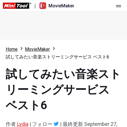
|
MovieMaker
ホーム
料金
機能
Home
MovieMaker
試してみたい音楽ストリーミングサービス ベスト6
リソース
更新履歴
試してみたい音楽スト
動画ツール
概要
ユーザーマニュアル
マルチトラック動画編集
ビデオ編集のヒント
画面録画ツール
リーミングサービス
アスペクト比
動画変換ツール
ベスト6
速度変更/リバース
オンライン動画ダウンロード ツール
作者
Lydia
|
フォロー
|
最終更新
September 27,
トリミング/スプリット/クロップ