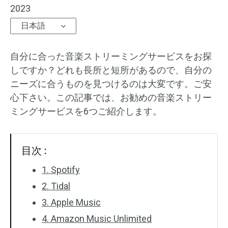
2023
オーディオエフェクト
日本語
テキスト/エレメント
自分に合った音楽ストリーミングサービスをお探
動画エフェクト
しですか？どれも長所と短所があるので、自分の
ニーズに合うものを見つけるのは大変です。ご安
動画色調整
心下さい。この記事では、お勧めの音楽ストリー
ミングサービスを6つご紹介します。
回転/反転
バッチ処理
目次 :
透かしなし
1. Spotify
2. Tidal
3. Apple Music
4. Amazon Music Unlimited