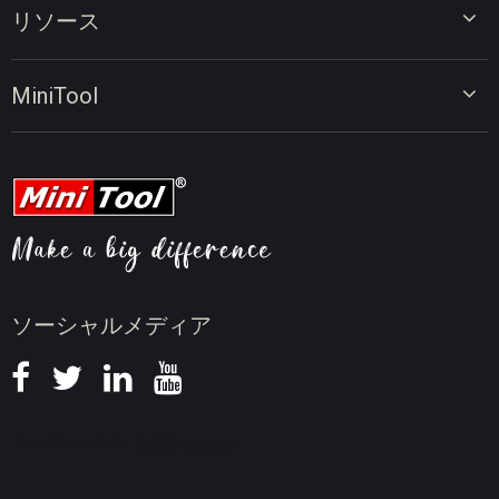
ビデオエディター
リソース
ビデオコンバーター
画面録画ツール
動画編集のヒント
MiniTool
オンラインビデオダウンローダー
動画変換のヒント
会社概要
動画ダウンロードのヒント
動画圧縮のヒント
画面録画のヒント
ニュース
ソーシャルメディア