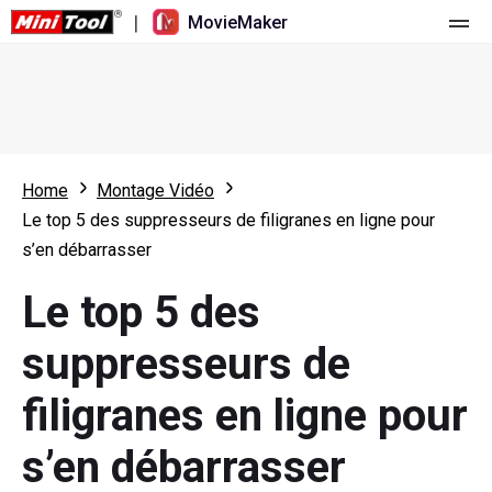
|
MovieMaker
Accueil
Tarification
Fonctionnalités
Home
Montage Vidéo
Le top 5 des suppresseurs de filigranes en ligne pour
Ressources
Nouveautés
s’en débarrasser
Outils vidéo
Aperçu
Manuel de l’utilisateur
Le top 5 des
Montage multipiste
Astuces d’édition vidéo
Enregistreur d'écran
suppresseurs de
Rapport hauteur/largeur
Convertisseur vidéo
filigranes en ligne pour
Réglage de la vitesse/Inversion
Téléchargeur de vidéos en ligne
s’en débarrasser
Tailler/Fendre/Récolter