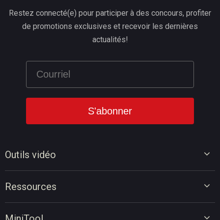
Restez connecté(e) pour participer à des concours, profiter
de promotions exclusives et recevoir les dernières
actualités!
Outils vidéo
Éditeur vidéo
Ressources
Convertisseur vidéo
Conseils de montage vidéo
Enregistreur d'écran
MiniTool