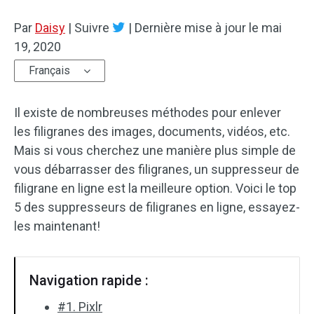
Par
Effets audio
Daisy
|
Suivre
|
Dernière mise à jour le
mai
19, 2020
Texte/Élément visue
Français
Effets vidéo
Il existe de nombreuses méthodes pour enlever
Vidéo couleur
les filigranes des images, documents, vidéos, etc.
Mais si vous cherchez une manière plus simple de
Rotation/retournement
vous débarrasser des filigranes, un suppresseur de
filigrane en ligne est la meilleure option. Voici le top
Traitement par lots
5 des suppresseurs de filigranes en ligne, essayez-
Aucun filigrane
les maintenant!
Navigation rapide :
#1. Pixlr