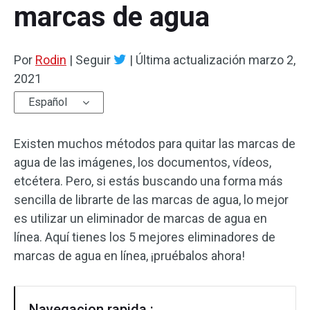
marcas de agua
Efectos de audio
Por
Texto/Elemento
Rodin
|
Seguir
|
Última actualización
marzo 2,
2021
Efectos de vídeo
Español
Color de vídeo
Existen muchos métodos para quitar las marcas de
Rotar/Voltear
agua de las imágenes, los documentos, vídeos,
etcétera. Pero, si estás buscando una forma más
Procesamiento por lotes
sencilla de librarte de las marcas de agua, lo mejor
es utilizar un eliminador de marcas de agua en
Sin marca de agua
línea. Aquí tienes los 5 mejores eliminadores de
marcas de agua en línea, ¡pruébalos ahora!
Navegacion rapida :