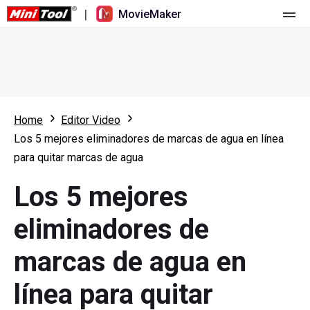
|
MovieMaker
Inicio
Precios
Características
Home
Editor Video
Los 5 mejores eliminadores de marcas de agua en línea
Recursos
Novedades
para quitar marcas de agua
Herramientas de vídeo
Resumen
Manual de usuario
Los 5 mejores
Edición multipista
Trucos para editar vídeo
Grabador de pantalla
eliminadores de
Relación de aspecto
Convertidor de vídeo
marcas de agua en
Velocidad/Marcha atrás
Descargador de vídeos online
línea para quitar
Recortar/Dividir/Cortar