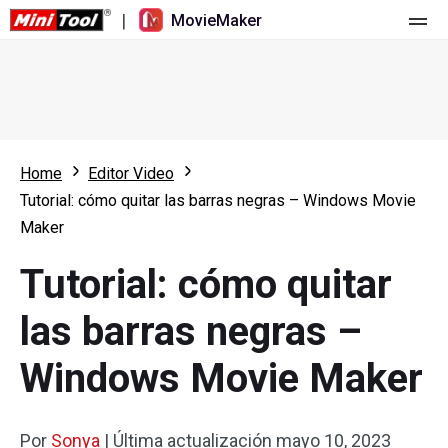
|
MovieMaker
Inicio
Precios
Características
Home
Editor Video
Tutorial: cómo quitar las barras negras – Windows Movie
Recursos
Novedades
Maker
Herramientas de vídeo
Resumen
Manual de usuario
Tutorial: cómo quitar
Edición multipista
Trucos para editar vídeo
Grabador de pantalla
las barras negras –
Relación de aspecto
Convertidor de vídeo
Windows Movie Maker
Velocidad/Marcha atrás
Descargador de vídeos online
Por
Recortar/Dividir/Cortar
Sonya
|
Última actualización
mayo 10, 2023