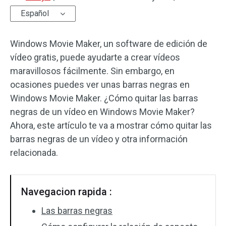
Español
Efectos de audio
Windows Movie Maker, un software de edición de
Texto/Elemento
vídeo gratis, puede ayudarte a crear vídeos
Efectos de vídeo
maravillosos fácilmente. Sin embargo, en
ocasiones puedes ver unas barras negras en
Color de vídeo
Windows Movie Maker. ¿Cómo quitar las barras
negras de un vídeo en Windows Movie Maker?
Rotar/Voltear
Ahora, este artículo te va a mostrar cómo quitar las
Procesamiento por lotes
barras negras de un vídeo y otra información
relacionada.
Sin marca de agua
Navegacion rapida :
Las barras negras