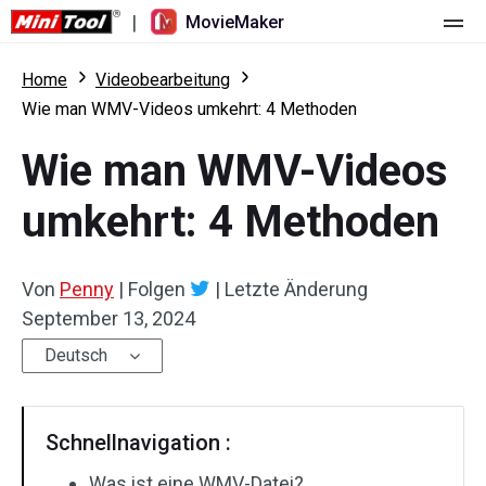
|
MovieMaker
Startseite
Home
Videobearbeitung
Wie man WMV-Videos umkehrt: 4 Methoden
Preise
Wie man WMV-Videos
Funktionen
umkehrt: 4 Methoden
Ressourcen
Was ist neu
Video-Tools
Übersicht
Benutzerhandbuch
Von
Penny
|
Folgen
|
Letzte Änderung
September 13, 2024
Mehrspurbearbeitung
Tricks für Videobearbeitung
Bildschirm-Rekorder
Deutsch
Seitenverhältnis
Video-Konverter
Geschwindigkeit anpassen/umkehren
Online-Video-Downloader
Schnellnavigation :
Trimmen/Teilen/Zuschneiden
Was ist eine WMV-Datei?