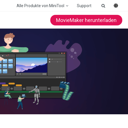
Alle Produkte von MiniTool
Support
MovieMaker herunterladen