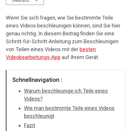
Deutsch
Audioeffekte
Wenn Sie sich fragen, wie Sie bestimmte Teile
Text/Elemente
eines Videos beschleunigen können, sind Sie hier
genau richtig. In diesem Beitrag finden Sie eine
Videoeffekte
Schritt-für-Schritt-Anleitung zum Beschleunigen
von Teilen eines Videos mit der
besten
Videofarbe
Videobearbeitungs-App
auf Ihrem Gerät.
Drehen/Spiegeln
Schnellnavigation :
Stapelverarbeitung
Warum beschleunige ich Teile eines
Ohne Wasserzeichen
Videos?
Wie man bestimmte Teile eines Videos
beschleunigt
Fazit