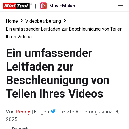
|
MovieMaker
Startseite
Home
Videobearbeitung
Ein umfassender Leitfaden zur Beschleunigung von Teilen
Preise
Ihres Videos
Funktionen
Ein umfassender
Ressourcen
Was ist neu
Leitfaden zur
Video-Tools
Übersicht
Benutzerhandbuch
Beschleunigung von
Mehrspurbearbeitung
Tricks für Videobearbeitung
Bildschirm-Rekorder
Teilen Ihres Videos
Seitenverhältnis
Video-Konverter
Von
Penny
|
Folgen
|
Letzte Änderung
Januar 8,
Geschwindigkeit anpassen/umkehren
Online-Video-Downloader
2025
Trimmen/Teilen/Zuschneiden