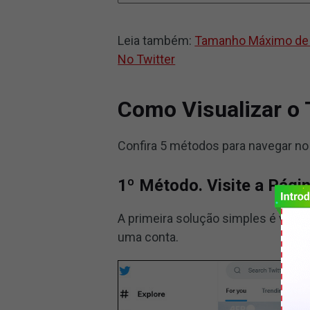
Leia também:
Tamanho Máximo de V
No Twitter
Como Visualizar o
Confira 5 métodos para navegar no
1º Método. Visite a Págin
A primeira solução simples é visita
uma conta.