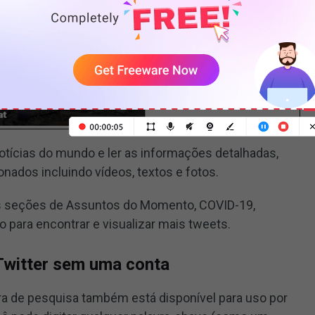
otícias do mundo e ler as informações detalhadas,
onados incluindo vídeos, textos e fotos.
s seções de Assuntos do Momento, COVID-19,
o para encontrar e visualizar mais tweets.
Twitter sem uma conta
arra de pesquisa também está disponível para uso por