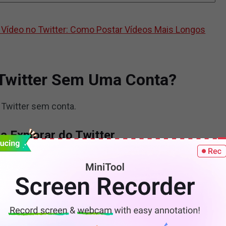
ídeo no Twitter: Como Postar Vídeos Mais Longos
 Twitter Sem Uma Conta?
 Twitter sem conta.
a Explorar do Twitter
r a
página Explorar do Twitter
para ver o Twitter sem