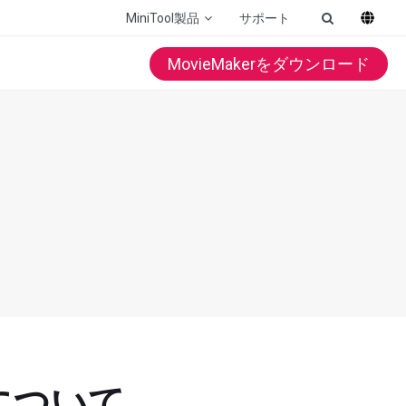
MiniTool製品
サポート
MovieMakerをダウンロード
について