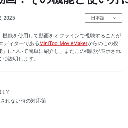
2, 2025
日本語
動画」機能を使用して動画をオフラインで視聴することが
オエディターである
MiniTool MovieMaker
からのこの投
ン機能」について簡単に紹介し、またこの機能が表示され
くつ説明します。
とは？
示されない時の対応策