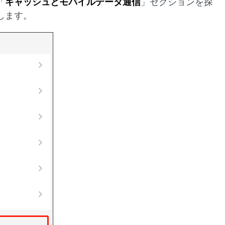
「
キャッシュとモバイルデータ通信
」セクションを探
します。