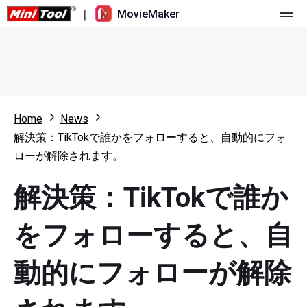
|
MovieMaker
ホーム
料金
機能
Home
News
解決策：TikTokで誰かをフォローすると、自動的にフォ
リソース
更新履歴
ローが解除されます。
動画ツール
概要
ユーザーマニュアル
解決策：TikTokで誰か
マルチトラック動画編集
ビデオ編集のヒント
画面録画ツール
をフォローすると、自
アスペクト比
動画変換ツール
動的にフォローが解除
速度変更/リバース
オンライン動画ダウンロード ツール
トリミング/スプリット/クロップ