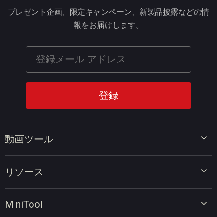
プレゼント企画、限定キャンペーン、新製品披露などの情
報をお届けします。
動画ツール
ビデオエディター
リソース
ビデオコンバーター
画面録画ツール
動画編集のヒント
MiniTool
オンラインビデオダウンローダー
動画変換のヒント