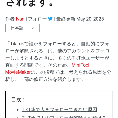
されます。
オーディオエフェクト
作者
Ivan
|
フォロー
|
最終更新
May 20, 2025
テキスト/エレメント
日本語
動画エフェクト
「TikTokで誰かをフォローすると、自動的にフォ
動画色調整
ローが解除される」は、他のアカウントをフォロ
ーしようとするときに、多くのTikTokユーザーが
回転/反転
直面する問題です。そのため、
MiniTool
MovieMaker
のこの投稿では、考えられる原因を分
バッチ処理
析し、一部の修正方法を紹介します。
透かしなし
目次 :
TikTokで人をフォローできない原因
TikTokで人のフォローが解除され続ける