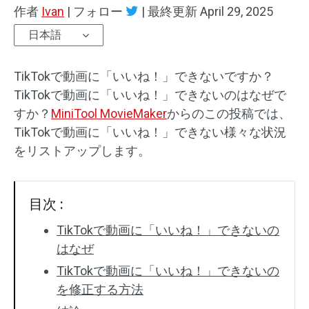
作者
Ivan
|
フォロー
|
最終更新
April 29, 2025
オーディオエフェクト
日本語
テキスト/エレメント
TikTokで動画に「いいね！」できないですか？
動画エフェクト
TikTokで動画に「いいね！」できないのはなぜで
すか？
MiniTool MovieMaker
からのこの投稿では、
動画色調整
TikTokで動画に「いいね！」できない様々な状況
をリストアップします。
回転/反転
バッチ処理
目次 :
透かしなし
TikTokで動画に「いいね！」できないの
はなぜ
TikTokで動画に「いいね！」できないの
を修正する方法