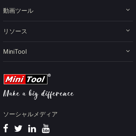
動画ツール
ビデオエディター
リソース
ビデオコンバーター
画面録画ツール
動画編集のヒント
MiniTool
オンラインビデオダウンローダー
動画変換のヒント
会社概要
動画ダウンロードのヒント
動画圧縮のヒント
画面録画のヒント
ニュース
ソーシャルメディア