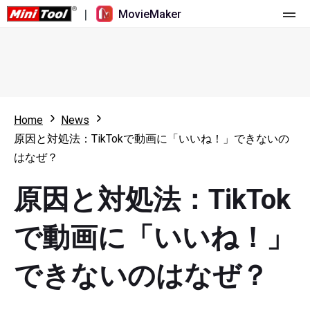
|
MovieMaker
ホーム
料金
機能
Home
News
原因と対処法：TikTokで動画に「いいね！」できないの
リソース
更新履歴
はなぜ？
動画ツール
概要
ユーザーマニュアル
原因と対処法：TikTok
マルチトラック動画編集
ビデオ編集のヒント
画面録画ツール
で動画に「いいね！」
アスペクト比
動画変換ツール
できないのはなぜ？
速度変更/リバース
オンライン動画ダウンロード ツール
トリミング/スプリット/クロップ