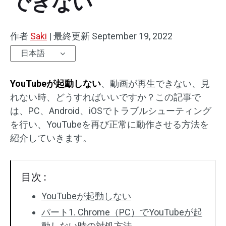
できない
オーディオエフェクト
作者
Saki
|
最終更新
September 19, 2022
テキスト/エレメント
日本語
動画エフェクト
YouTubeが起動しない
、動画が再生できない、見
動画色調整
れない時、どうすればいいですか？この記事で
は、PC、Android、iOSでトラブルシューティング
回転/反転
を行い、YouTubeを再び正常に動作させる方法を
紹介していきます。
バッチ処理
透かしなし
目次 :
YouTubeが起動しない
パート1. Chrome（PC）でYouTubeが起
動しない時の対処方法