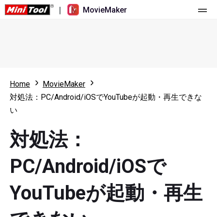
|
MovieMaker
ホーム
料金
機能
Home
MovieMaker
対処法：PC/Android/iOSでYouTubeが起動・再生できな
リソース
更新履歴
い
動画ツール
概要
ユーザーマニュアル
対処法：
マルチトラック動画編集
ビデオ編集のヒント
画面録画ツール
PC/Android/iOSで
アスペクト比
動画変換ツール
YouTubeが起動・再生
速度変更/リバース
オンライン動画ダウンロード ツール
トリミング/スプリット/クロップ