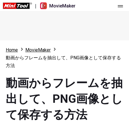
|
MovieMaker
ホーム
料金
機能
Home
MovieMaker
動画からフレームを抽出して、PNG画像として保存する
リソース
更新履歴
方法
動画ツール
概要
ユーザーマニュアル
動画からフレームを抽
マルチトラック動画編集
ビデオ編集のヒント
画面録画ツール
出して、PNG画像とし
アスペクト比
動画変換ツール
て保存する方法
速度変更/リバース
オンライン動画ダウンロード ツール
トリミング/スプリット/クロップ