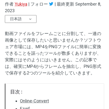
作者
Yukiya
|
フォロー
|
最終更新
September 8,
オーディオエフェクト
2023
日本語
テキスト/エレメント
動画エフェクト
動画ファイルをフレームごとに分割して、一連の
画像として保存したいと思いませんか？ソフトウ
動画色調整
ェア市場には、MP4をPNGファイルに簡単に変換
できることを謳ったツールが数多くありますが、
回転/反転
実際にはそのようにはいきません。この記事で
は、確実にMP4からフレームを抽出し、PNG形式
バッチ処理
で保存する2つのツールを紹介していきます。
透かしなし
目次 :
Online-Convert
Ezgif