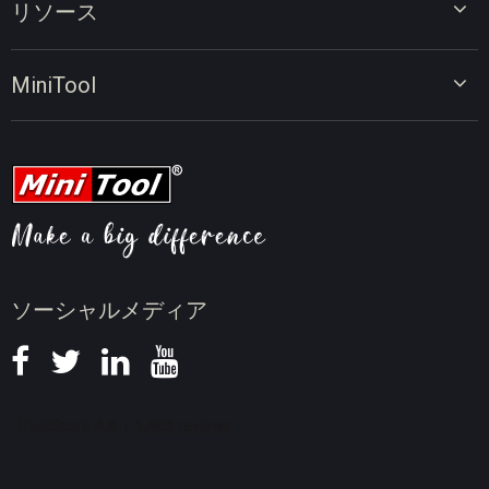
リソース
ビデオコンバーター
画面録画ツール
動画編集のヒント
MiniTool
オンラインビデオダウンローダー
動画変換のヒント
会社概要
動画ダウンロードのヒント
動画圧縮のヒント
画面録画のヒント
ニュース
ソーシャルメディア