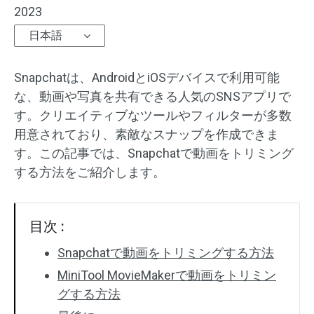
2023
オーディオエフェクト
日本語
テキスト/エレメント
Snapchatは、AndroidとiOSデバイスで利用可能
動画エフェクト
な、動画や写真を共有できる人気のSNSアプリで
す。クリエイティブなツールやフィルターが多数
動画色調整
用意されており、素敵なスナップを作成できま
す。この記事では、Snapchatで動画をトリミング
回転/反転
する方法をご紹介します。
バッチ処理
目次 :
透かしなし
Snapchatで動画をトリミングする方法
MiniTool MovieMakerで動画をトリミン
グする方法