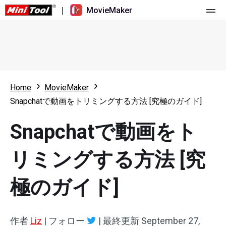
|
MovieMaker
ホーム
料金
機能
Home
MovieMaker
Snapchatで動画をトリミングする方法 [究極のガイド]
リソース
更新履歴
Snapchatで動画をト
動画ツール
概要
ユーザーマニュアル
マルチトラック動画編集
ビデオ編集のヒント
画面録画ツール
リミングする方法 [究
アスペクト比
動画変換ツール
極のガイド]
速度変更/リバース
オンライン動画ダウンロード ツール
作者
Liz
|
フォロー
|
最終更新
September 27,
トリミング/スプリット/クロップ