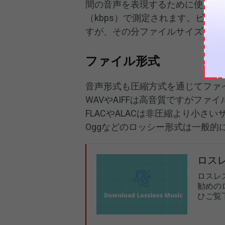
間の音声を表現するために使用さ
（kbps）で測定されます。ビッ
すが、その分ファイルサイズも大
ファイル形式
音声形式も圧縮方式を通じてファ
WAVやAIFFは高音質ですがフ
FLACやALACは非圧縮より小さ
Oggなどのロッシー形式は一般
ロス
ロスレ
勧めの
ひご覧