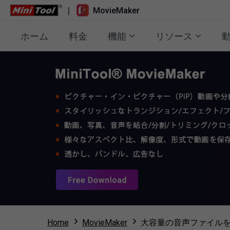
|
MovieMaker
ホーム
料金
機能
リソース
Home
MovieMaker
大容量の音声ファイル