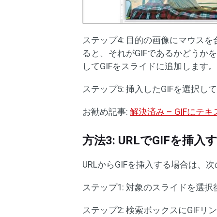
ステップ4: 目的の画像にマウスを
ると、それがGIFであるかどうか
してGIFをスライドに追加します
ステップ5: 挿入したGIFを選択
お勧め記事:
解決済み – GIFに
方法3: URLでGIFを挿入
URLからGIFを挿入する場合は、
ステップ1: 対象のスライドを選択
ステップ2: 検索ボックスにGIF