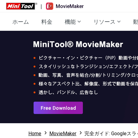
|
MovieMaker
ホーム
料金
機能
リソース
Home
MovieMaker
完全ガイド: Google