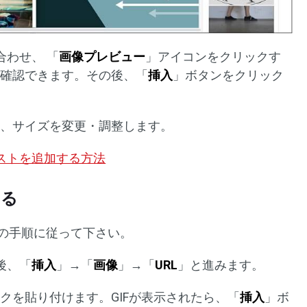
合わせ、 「
画像プレビュー
」アイコンをクリックす
を確認できます。その後、「
挿入
」ボタンをクリック
。
して、サイズを変更・調整します。
テキストを追加する方法
する
次の手順に従って下さい。
後、「
挿入
」→「
画像
」→「
URL
」と進みます。
リンクを貼り付けます。GIFが表示されたら、「
挿入
」ボ