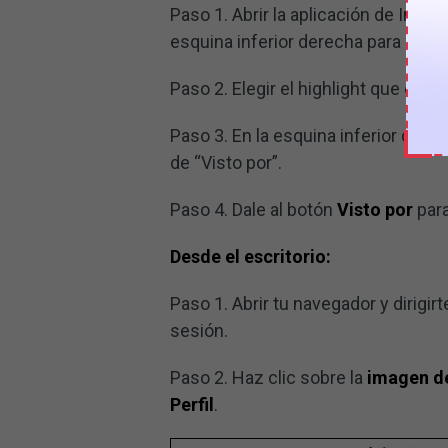
Paso 1. Abrir la aplicación de Insta
esquina inferior derecha para abrir 
Paso 2. Elegir el highlight que quie
Paso 3. En la esquina inferior de la 
de “Visto por”.
Paso 4. Dale al botón
Visto por
para
Desde el escritorio:
Paso 1. Abrir tu navegador y dirigir
sesión.
Paso 2. Haz clic sobre la
imagen de
Perfil
.