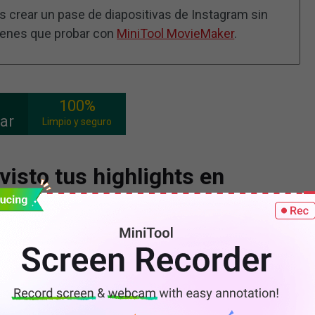
es crear un pase de diapositivas de Instagram sin
tienes que probar con
MiniTool MovieMaker
.
100%
ar
Limpio y seguro
isto tus highlights en
 quién ha visto tus highlights en Instagram y también
iones que tienes.