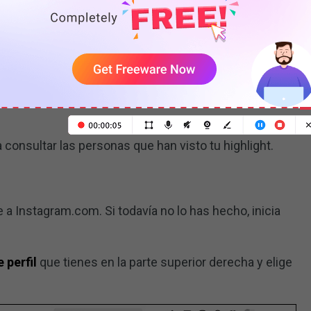
gram y tocar el
icono de perfil
que se encuentra en la
tu página de perfil de Instagram.
ras comprobar y después haz clic en él para abrirlo.
izquierda, podrás ver el recuento de las visitas, al lado
 consultar las personas que han visto tu highlight.
te a Instagram.com. Si todavía no lo has hecho, inicia
 perfil
que tienes en la parte superior derecha y elige