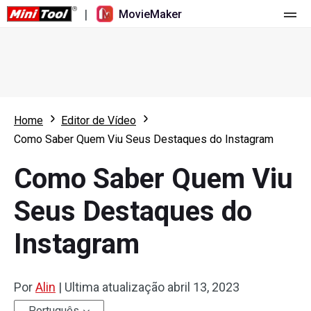
|
MovieMaker
Página principal
Valores
Funções
Home
Editor de Vídeo
Como Saber Quem Viu Seus Destaques do Instagram
Recursos
Novidades
Como Saber Quem Viu
Ferramentas de vídeo
Visão geral
Manual do usuário
Seus Destaques do
Edição multipista
Dicas de edição de vídeo
Gravador de ecrã
Instagram
Proporção de tela
Conversor de vídeo
Ajuste de velocidade/Reversão
Download de vídeo online
Por
Alin
|
Ultima atualização
abril 13, 2023
Aparar/Dividir/Cortar
Português