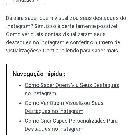
Efeitos de áudio
Dá para saber quem visualizou seus destaques do
Instagram? Sim, isso é perfeitamente possível.
Texto/Elemento
Como ver quais contas visualizaram seus
Efeitos de vídeo
destaques no Instagram e conferir o número de
visualizações? Continue lendo para saber mais.
Cor do vídeo
Girar/Inverter
Navegação rápida :
Processamento em lote
Como Saber Quem Viu Seus Destaques
no Instagram
Sem marca d'água
Como Ver Quem Visualizou Seus
Destaques no Instagram
Como Criar Capas Personalizadas Para
Destaques no Instagram