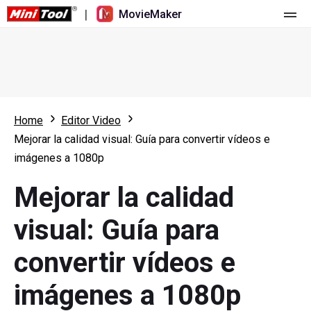
|
MovieMaker
Inicio
Precios
Características
Home
Editor Video
Mejorar la calidad visual: Guía para convertir vídeos e
Recursos
Novedades
imágenes a 1080p
Herramientas de vídeo
Resumen
Manual de usuario
Mejorar la calidad
Edición multipista
Trucos para editar vídeo
Grabador de pantalla
visual: Guía para
Relación de aspecto
Convertidor de vídeo
convertir vídeos e
Velocidad/Marcha atrás
Descargador de vídeos online
imágenes a 1080p
Recortar/Dividir/Cortar