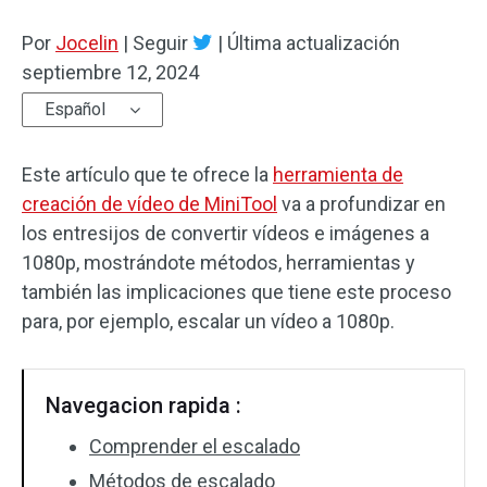
Por
Efectos de audio
Jocelin
|
Seguir
|
Última actualización
septiembre 12, 2024
Texto/Elemento
Español
Efectos de vídeo
Este artículo que te ofrece la
herramienta de
Color de vídeo
creación de vídeo de MiniTool
va a profundizar en
los entresijos de convertir vídeos e imágenes a
Rotar/Voltear
1080p, mostrándote métodos, herramientas y
también las implicaciones que tiene este proceso
Procesamiento por lotes
para, por ejemplo, escalar un vídeo a 1080p.
Sin marca de agua
Navegacion rapida :
Comprender el escalado
Métodos de escalado