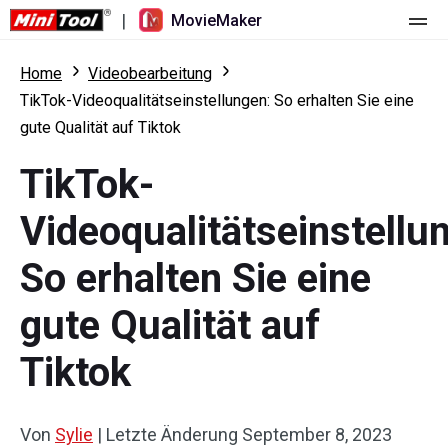
|
MovieMaker
Startseite
Home
Videobearbeitung
TikTok-Videoqualitätseinstellungen: So erhalten Sie eine
Preise
gute Qualität auf Tiktok
Funktionen
TikTok-
Ressourcen
Was ist neu
Videoqualitätseinstellu
Video-Tools
Übersicht
Benutzerhandbuch
So erhalten Sie eine
Mehrspurbearbeitung
Tricks für Videobearbeitung
Bildschirm-Rekorder
gute Qualität auf
Seitenverhältnis
Video-Konverter
Tiktok
Geschwindigkeit anpassen/umkehren
Online-Video-Downloader
Von
Sylie
|
Letzte Änderung
September 8, 2023
Trimmen/Teilen/Zuschneiden