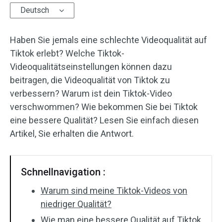
Deutsch
Audioeffekte
Haben Sie jemals eine schlechte Videoqualität auf
Text/Elemente
Tiktok erlebt? Welche Tiktok-
Videoeffekte
Videoqualitätseinstellungen können dazu
beitragen, die Videoqualität von Tiktok zu
Videofarbe
verbessern? Warum ist dein Tiktok-Video
verschwommen? Wie bekommen Sie bei Tiktok
Drehen/Spiegeln
eine bessere Qualität? Lesen Sie einfach diesen
Artikel, Sie erhalten die Antwort.
Stapelverarbeitung
Ohne Wasserzeichen
Schnellnavigation :
Warum sind meine Tiktok-Videos von
niedriger Qualität?
Wie man eine bessere Qualität auf Tiktok