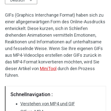
Deutsch
Audioeffekte
GIFs (Graphics Interchange Format) haben sich zu
Text/Elemente
einer allgegenwärtigen Form des Online-Ausdrucks
entwickelt. Diese kurzen, sich in Schleifen
Videoeffekte
drehenden Animationen vermitteln Emotionen,
Reaktionen und Informationen auf unterhaltsame
Videofarbe
und fesselnde Weise. Wenn Sie Ihre eigenen GIFs
aus MP4-Videoclips erstellen oder GIFs zurück in
Drehen/Spiegeln
das MP4-Format konvertieren möchten, wird Sie
Stapelverarbeitung
dieser Artikel von
MiniTool
durch den Prozess
führen.
Ohne Wasserzeichen
Schnellnavigation :
Verstehen von MP4 und GIF