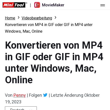
|
MovieMaker
Startseite
Home
Videobearbeitung
Konvertieren von MP4 in GIF oder GIF in MP4 unter
Preise
Windows, Mac, Online
Funktionen
Konvertieren von MP4
Ressourcen
Was ist neu
in GIF oder GIF in MP4
Video-Tools
Übersicht
Benutzerhandbuch
unter Windows, Mac,
Mehrspurbearbeitung
Tricks für Videobearbeitung
Bildschirm-Rekorder
Online
Seitenverhältnis
Video-Konverter
Von
Penny
|
Folgen
|
Letzte Änderung
Oktober
Geschwindigkeit anpassen/umkehren
Online-Video-Downloader
19, 2023
Trimmen/Teilen/Zuschneiden