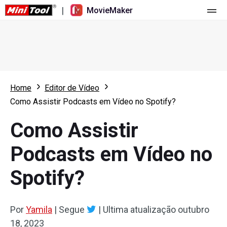
|
MovieMaker
Página principal
Valores
Funções
Home
Editor de Vídeo
Como Assistir Podcasts em Vídeo no Spotify?
Recursos
Novidades
Como Assistir
Ferramentas de vídeo
Visão geral
Manual do usuário
Podcasts em Vídeo no
Edição multipista
Dicas de edição de vídeo
Gravador de ecrã
Spotify?
Proporção de tela
Conversor de vídeo
Ajuste de velocidade/Reversão
Download de vídeo online
Por
Yamila
|
Segue
|
Ultima atualização
outubro
18, 2023
Aparar/Dividir/Cortar