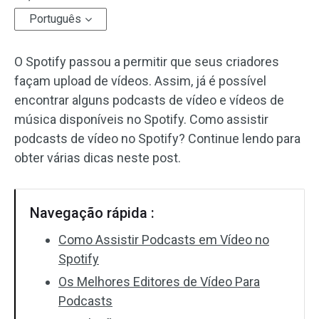
Português
Efeitos de áudio
O Spotify passou a permitir que seus criadores
Texto/Elemento
façam upload de vídeos. Assim, já é possível
Efeitos de vídeo
encontrar alguns podcasts de vídeo e vídeos de
música disponíveis no Spotify. Como assistir
Cor do vídeo
podcasts de vídeo no Spotify? Continue lendo para
obter várias dicas neste post.
Girar/Inverter
Processamento em lote
Navegação rápida :
Sem marca d'água
Como Assistir Podcasts em Vídeo no
Spotify
Os Melhores Editores de Vídeo Para
Podcasts