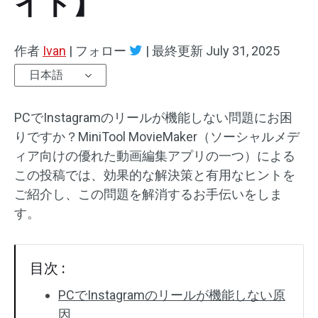
イド】
オーディオエフェクト
作者
Ivan
|
フォロー
|
最終更新
July 31, 2025
テキスト/エレメント
日本語
動画エフェクト
PCでInstagramのリールが機能しない問題にお困
動画色調整
りですか？MiniTool MovieMaker（ソーシャルメデ
ィア向けの優れた動画編集アプリの一つ）による
回転/反転
この投稿では、効果的な解決策と有用なヒントを
ご紹介し、この問題を解消するお手伝いをしま
バッチ処理
す。
透かしなし
目次 :
PCでInstagramのリールが機能しない原
因