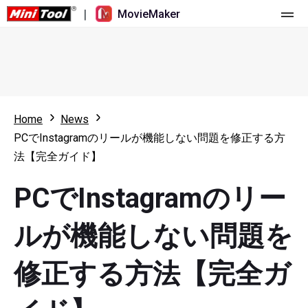
|
MovieMaker
ホーム
料金
機能
Home
News
PCでInstagramのリールが機能しない問題を修正する方
リソース
更新履歴
法【完全ガイド】
動画ツール
概要
ユーザーマニュアル
PCでInstagramのリー
マルチトラック動画編集
ビデオ編集のヒント
画面録画ツール
ルが機能しない問題を
アスペクト比
動画変換ツール
修正する方法【完全ガ
速度変更/リバース
オンライン動画ダウンロード ツール
トリミング/スプリット/クロップ