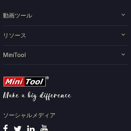
動画ツール
ビデオエディター
リソース
ビデオコンバーター
画面録画ツール
動画編集のヒント
MiniTool
オンラインビデオダウンローダー
動画変換のヒント
会社概要
動画ダウンロードのヒント
動画圧縮のヒント
画面録画のヒント
ニュース
ソーシャルメディア