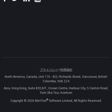
プライバシー
|
利用規約
North America, Canada, Unit 170 - 422, Richards Street, Vancouver, British
Columbia, V6B 2Z4
Asia, Hong Kong, Suite 820,8/F., Ocean Centre, Harbour City, 5 Canton Road,
Tsim Sha Tsui, Kowloon
®
Copyright ©
2026
MiniTool
Software Limited, All Rights Reserved.