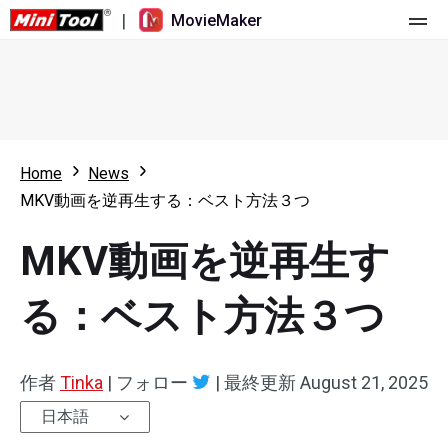
|
MovieMaker
ホーム
料金
機能
Home
News
MKV動画を逆再生する：ベスト方法３つ
リソース
更新履歴
MKV動画を逆再生す
動画ツール
概要
ユーザーマニュアル
マルチトラック動画編集
ビデオ編集のヒント
画面録画ツール
る：ベスト方法３つ
アスペクト比
動画変換ツール
作者
Tinka
|
フォロー
|
最終更新
August 21, 2025
速度変更/リバース
オンライン動画ダウンロード ツール
日本語
トリミング/スプリット/クロップ