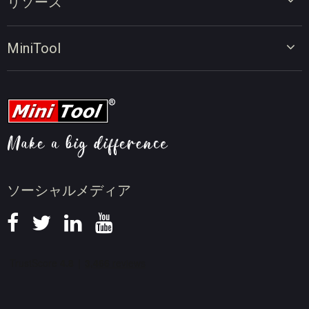
リソース
ビデオコンバーター
画面録画ツール
動画編集のヒント
MiniTool
オンラインビデオダウンローダー
動画変換のヒント
会社概要
動画ダウンロードのヒント
動画圧縮のヒント
画面録画のヒント
ニュース
ソーシャルメディア