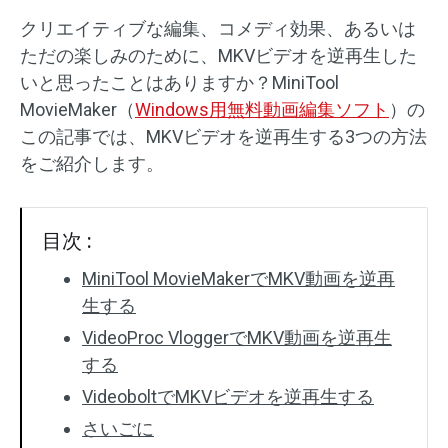
クリエイティブな編集、コメディ効果、あるいは
オーディオエフェクト
ただの楽しみのために、MKVビデオを逆再生した
いと思ったことはありますか？MiniTool
テキスト/エレメント
MovieMaker（
Windows用無料動画編集ソフト
）の
動画エフェクト
この記事では、MKVビデオを逆再生する3つの方法
をご紹介します。
動画色調整
回転/反転
目次 :
バッチ処理
MiniTool MovieMakerでMKV動画を逆再
生する
透かしなし
VideoProc VloggerでMKV動画を逆再生
する
VideoboltでMKVビデオを逆再生する
さいごに