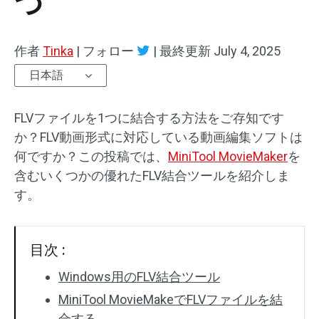
つ
オーディオエフェクト
作者
Tinka
|
フォロー
|
最終更新
July 4, 2025
テキスト/エレメント
日本語
動画エフェクト
FLVファイルを1つに結合する方法をご存知です
動画色調整
か？FLV動画形式に対応している動画編集ソフトは
何ですか？この投稿では、
MiniTool MovieMaker
を
回転/反転
含むいくつかの優れたFLV結合ツールを紹介しま
す。
バッチ処理
透かしなし
目次 :
Windows用のFLV結合ツール
MiniTool MovieMakeでFLVファイルを結
合する