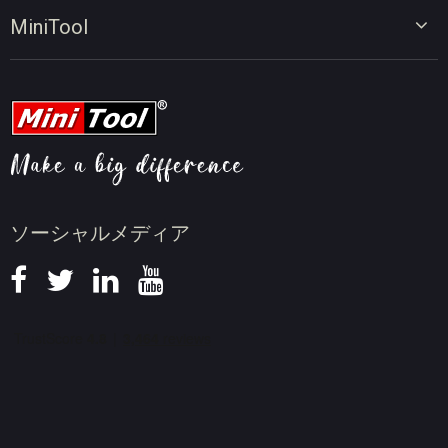
画面録画ツール
動画編集のヒント
MiniTool
オンラインビデオダウンローダー
動画変換のヒント
会社概要
動画ダウンロードのヒント
動画圧縮のヒント
画面録画のヒント
ニュース
ソーシャルメディア