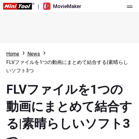
|
MovieMaker
ホーム
料金
機能
Home
News
FLVファイルを1つの動画にまとめて結合する|素晴らし
リソース
更新履歴
いソフト3つ
動画ツール
概要
ユーザーマニュアル
FLVファイルを1つの
マルチトラック動画編集
ビデオ編集のヒント
画面録画ツール
動画にまとめて結合す
アスペクト比
動画変換ツール
る|素晴らしいソフト3
速度変更/リバース
オンライン動画ダウンロード ツール
トリミング/スプリット/クロップ