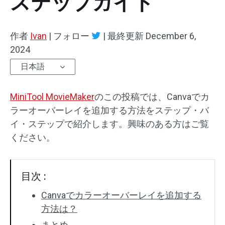
ステップガイド
オーディオエフェクト
作者
Ivan
|
フォロー
|
最終更新
December 6,
テキスト/エレメント
2024
日本語
動画エフェクト
動画色調整
MiniTool MovieMaker
のこの投稿では、Canvaでカ
ラーオーバーレイを追加する方法をステップ・バ
回転/反転
イ・ステップで紹介します。興味のある方はご覧
ください。
バッチ処理
透かしなし
目次 :
Canvaでカラーオーバーレイを追加する
方法は？
まとめ