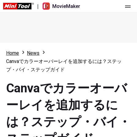
|
MovieMaker
ホーム
料金
機能
Home
News
Canvaでカラーオーバーレイを追加するには？ステッ
リソース
更新履歴
プ・バイ・ステップガイド
動画ツール
概要
ユーザーマニュアル
Canvaでカラーオーバ
マルチトラック動画編集
ビデオ編集のヒント
画面録画ツール
ーレイを追加するに
アスペクト比
動画変換ツール
は？ステップ・バイ・
速度変更/リバース
オンライン動画ダウンロード ツール
トリミング/スプリット/クロップ