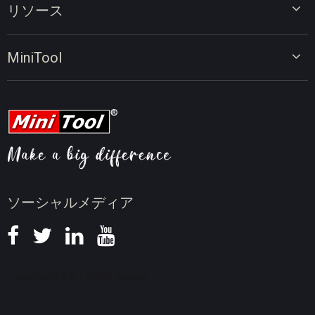
リソース
ビデオコンバーター
画面録画ツール
動画編集のヒント
MiniTool
オンラインビデオダウンローダー
動画変換のヒント
会社概要
動画ダウンロードのヒント
動画圧縮のヒント
画面録画のヒント
ニュース
ソーシャルメディア