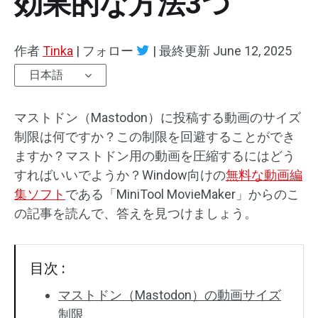
効果的な方法3つ
オーディオエフェクト
作者
Tinka
|
フォロー
|
最終更新
June 12, 2025
テキスト/エレメント
日本語
動画エフェクト
マストドン（Mastodon）に投稿する動画のサイズ
動画色調整
制限は何ですか？この制限を回避することができ
ますか？マストドン用の動画を圧縮するにはどう
回転/反転
すればいいでようか？Window向けの
無料な動画編
集ソフト
である「MiniTool MovieMaker」からのこ
バッチ処理
の記事を読んで、答えを見つけましょう。
透かしなし
目次 :
マストドン（Mastodon）の動画サイズ
制限