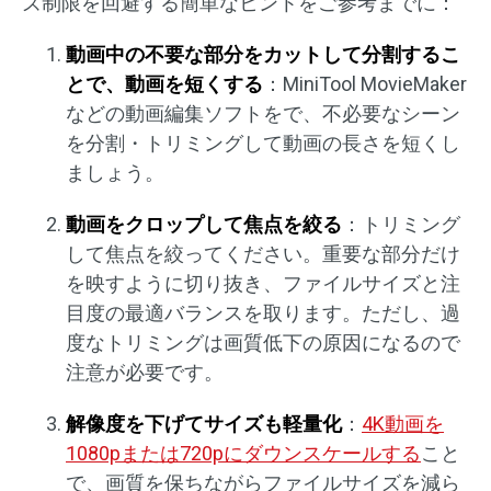
ズ制限を回避する簡単なヒントをご参考までに：
動画中の不要な部分をカットして分割するこ
とで、動画を短くする
：MiniTool MovieMaker
などの動画編集ソフトをで、不必要なシーン
を分割・トリミングして動画の長さを短くし
ましょう。
動画をクロップして焦点を絞る
：トリミング
して焦点を絞ってください。重要な部分だけ
を映すように切り抜き、ファイルサイズと注
目度の最適バランスを取ります。ただし、過
度なトリミングは画質低下の原因になるので
注意が必要です。
解像度を下げてサイズも軽量化
：
4K動画を
1080pまたは720pにダウンスケールする
こと
で、画質を保ちながらファイルサイズを減ら