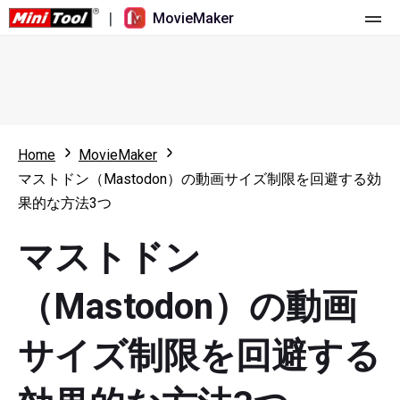
|
MovieMaker
ホーム
料金
機能
Home
MovieMaker
マストドン（Mastodon）の動画サイズ制限を回避する効
リソース
更新履歴
果的な方法3つ
動画ツール
概要
ユーザーマニュアル
マストドン
マルチトラック動画編集
ビデオ編集のヒント
画面録画ツール
（Mastodon）の動画
アスペクト比
動画変換ツール
サイズ制限を回避する
速度変更/リバース
オンライン動画ダウンロード ツール
トリミング/スプリット/クロップ