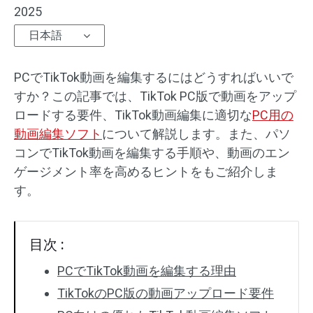
2025
オーディオエフェクト
日本語
テキスト/エレメント
PCでTikTok動画を編集するにはどうすればいいで
動画エフェクト
すか？この記事では、TikTok PC版で動画をアップ
ロードする要件、TikTok動画編集に適切な
PC用の
動画色調整
動画編集ソフト
について解説します。また、パソ
コンでTikTok動画を編集する手順や、動画のエン
回転/反転
ゲージメント率を高めるヒントをもご紹介しま
す。
バッチ処理
透かしなし
目次 :
PCでTikTok動画を編集する理由
TikTokのPC版の動画アップロード要件