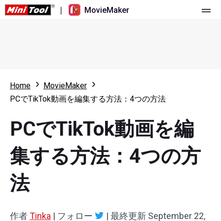
|
MovieMaker
ホーム
料金
機能
Home
MovieMaker
PCでTikTok動画を編集する方法：4つの方法
リソース
更新履歴
PCでTikTok動画を編
動画ツール
概要
ユーザーマニュアル
マルチトラック動画編集
ビデオ編集のヒント
画面録画ツール
集する方法：4つの方
アスペクト比
動画変換ツール
法
速度変更/リバース
オンライン動画ダウンロード ツール
作者
Tinka
|
フォロー
|
最終更新
September 22,
トリミング/スプリット/クロップ