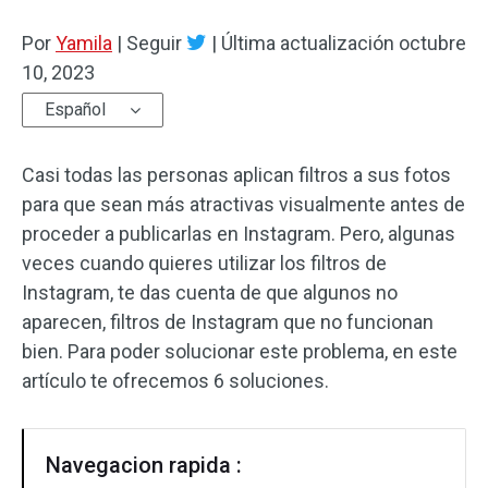
Por
Efectos de audio
Yamila
|
Seguir
|
Última actualización
octubre
10, 2023
Texto/Elemento
Español
Efectos de vídeo
Casi todas las personas aplican filtros a sus fotos
Color de vídeo
para que sean más atractivas visualmente antes de
proceder a publicarlas en Instagram. Pero, algunas
Rotar/Voltear
veces cuando quieres utilizar los filtros de
Instagram, te das cuenta de que algunos no
Procesamiento por lotes
aparecen, filtros de Instagram que no funcionan
Sin marca de agua
bien. Para poder solucionar este problema, en este
artículo te ofrecemos 6 soluciones.
Navegacion rapida :