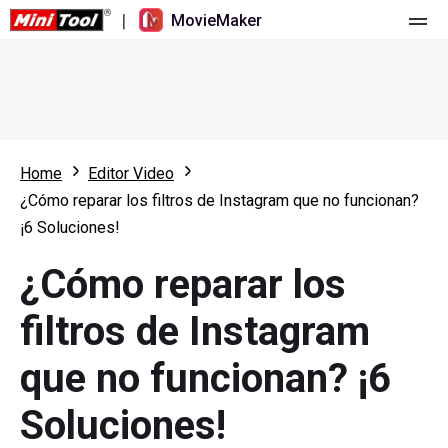
|
MovieMaker
Inicio
Precios
Características
Home
Editor Video
¿Cómo reparar los filtros de Instagram que no funcionan?
Recursos
Novedades
¡6 Soluciones!
Herramientas de vídeo
Resumen
Manual de usuario
¿Cómo reparar los
Edición multipista
Trucos para editar vídeo
Grabador de pantalla
filtros de Instagram
Relación de aspecto
Convertidor de vídeo
que no funcionan? ¡6
Velocidad/Marcha atrás
Descargador de vídeos online
Soluciones!
Recortar/Dividir/Cortar