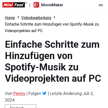
|
MovieMaker
Startseite
Home
Videobearbeitung
Einfache Schritte zum Hinzufügen von Spotify-Musik zu
Preise
Videoprojekten auf PC
Funktionen
Einfache Schritte zum
Ressourcen
Was ist neu
Hinzufügen von
Video-Tools
Übersicht
Benutzerhandbuch
Spotify-Musik zu
Mehrspurbearbeitung
Tricks für Videobearbeitung
Bildschirm-Rekorder
Videoprojekten auf PC
Seitenverhältnis
Video-Konverter
Von
Penny
|
Folgen
|
Letzte Änderung
Juli 2,
Geschwindigkeit anpassen/umkehren
Online-Video-Downloader
2024
Trimmen/Teilen/Zuschneiden