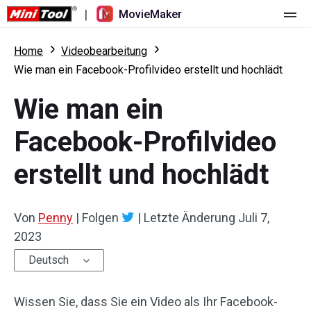
|
MovieMaker
Startseite
Home
Videobearbeitung
Wie man ein Facebook-Profilvideo erstellt und hochlädt
Preise
Wie man ein
Funktionen
Facebook-Profilvideo
Ressourcen
Was ist neu
erstellt und hochlädt
Video-Tools
Übersicht
Benutzerhandbuch
Mehrspurbearbeitung
Tricks für Videobearbeitung
Bildschirm-Rekorder
Von
Penny
|
Folgen
|
Letzte Änderung
Juli 7,
2023
Seitenverhältnis
Video-Konverter
Deutsch
Geschwindigkeit anpassen/umkehren
Online-Video-Downloader
Wissen Sie, dass Sie ein Video als Ihr Facebook-
Trimmen/Teilen/Zuschneiden