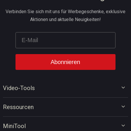
Verbinden Sie sich mit uns für Werbegeschenke, exklusive
Aktionen und aktuelle Neuigkeiten!
Video-Tools
Video-Editor
Ressourcen
Video-Konverter
Tipps für Videobearbeitung
Bildschirm-Rekorder
MiniTool
Tipps für Videokonvertierung