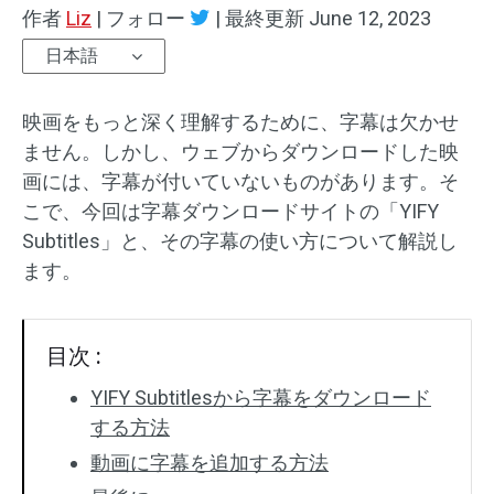
作者
Liz
|
フォロー
|
最終更新
June 12, 2023
オーディオエフェクト
日本語
テキスト/エレメント
映画をもっと深く理解するために、字幕は欠かせ
動画エフェクト
ません。しかし、ウェブからダウンロードした映
画には、字幕が付いていないものがあります。そ
動画色調整
こで、今回は字幕ダウンロードサイトの「YIFY
Subtitles」と、その字幕の使い方について解説し
回転/反転
ます。
バッチ処理
目次 :
透かしなし
YIFY Subtitlesから字幕をダウンロード
する方法
動画に字幕を追加する方法