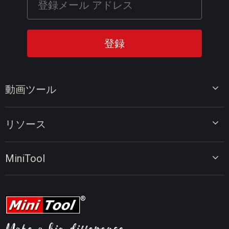
動画ツール
ビデオエディター
リソース
ビデオコンバーター
画面録画ツール
動画編集のヒント
MiniTool
オンラインビデオダウンローダー
動画変換のヒント
会社概要
動画ダウンロードのヒント
動画圧縮のヒント
画面録画のヒント