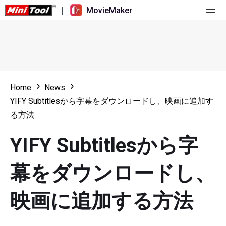
|
MovieMaker
ホーム
料金
機能
Home
News
YIFY Subtitlesから字幕をダウンロードし、映画に追加す
リソース
更新履歴
る方法
動画ツール
概要
ユーザーマニュアル
YIFY Subtitlesから字
マルチトラック動画編集
ビデオ編集のヒント
画面録画ツール
幕をダウンロードし、
アスペクト比
動画変換ツール
映画に追加する方法
速度変更/リバース
オンライン動画ダウンロード ツール
トリミング/スプリット/クロップ