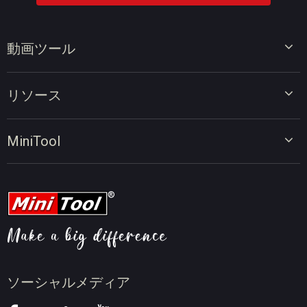
動画ツール
ビデオエディター
リソース
ビデオコンバーター
画面録画ツール
動画編集のヒント
MiniTool
オンラインビデオダウンローダー
動画変換のヒント
会社概要
動画ダウンロードのヒント
動画圧縮のヒント
画面録画のヒント
ニュース
ソーシャルメディア