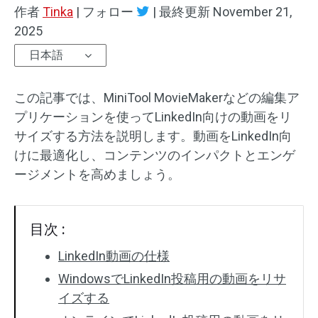
作者
Tinka
|
フォロー
|
最終更新
November 21,
オーディオエフェクト
2025
日本語
テキスト/エレメント
動画エフェクト
この記事では、MiniTool MovieMakerなどの編集ア
プリケーションを使ってLinkedIn向けの動画をリ
動画色調整
サイズする方法を説明します。動画をLinkedIn向
けに最適化し、コンテンツのインパクトとエンゲ
回転/反転
ージメントを高めましょう。
バッチ処理
目次 :
透かしなし
LinkedIn動画の仕様
WindowsでLinkedIn投稿用の動画をリサ
イズする