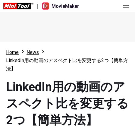
|
MovieMaker
ホーム
料金
機能
Home
News
LinkedIn用の動画のアスペクト比を変更する2つ【簡単方
リソース
更新履歴
法】
動画ツール
概要
ユーザーマニュアル
LinkedIn用の動画のア
マルチトラック動画編集
ビデオ編集のヒント
画面録画ツール
スペクト比を変更する
アスペクト比
動画変換ツール
2つ【簡単方法】
速度変更/リバース
オンライン動画ダウンロード ツール
トリミング/スプリット/クロップ