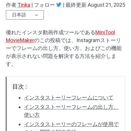
作者
Tinka
|
フォロー
|
最終更新
August 21, 2025
オーディオエフェクト
日本語
テキスト/エレメント
優れたインスタ動画作成ツールである
MiniTool
動画エフェクト
MovieMaker
のこの投稿では、Instagramストーリ
ーでフレームの出し方、使い方、およびこの機能
動画色調整
が表示されない問題を解決する方法を紹介しま
す。
回転/反転
バッチ処理
目次 :
透かしなし
インスタストーリーフレームについて
インスタストーリーフレームの出し方、
使い方
インスタストーリーのフレームが使用で