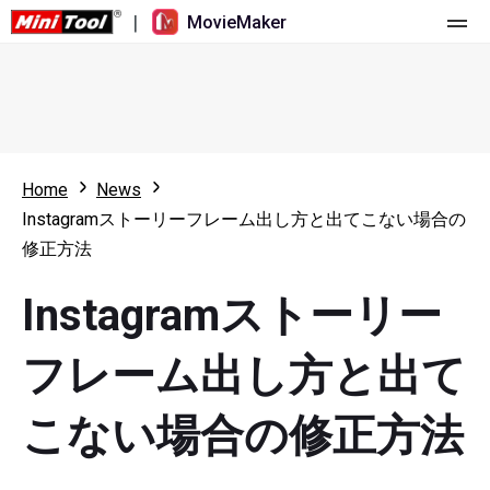
|
MovieMaker
ホーム
料金
機能
Home
News
Instagramストーリーフレーム出し方と出てこない場合の
リソース
更新履歴
修正方法
動画ツール
概要
ユーザーマニュアル
Instagramストーリー
マルチトラック動画編集
ビデオ編集のヒント
画面録画ツール
フレーム出し方と出て
アスペクト比
動画変換ツール
こない場合の修正方法
速度変更/リバース
オンライン動画ダウンロード ツール
トリミング/スプリット/クロップ