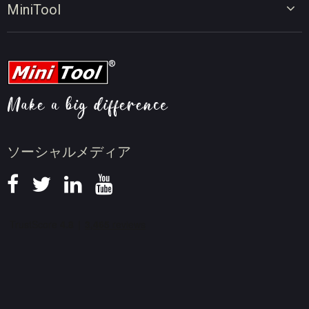
MiniTool
オンラインビデオダウンローダー
動画変換のヒント
会社概要
動画ダウンロードのヒント
動画圧縮のヒント
画面録画のヒント
ニュース
ソーシャルメディア