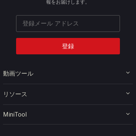
報をお届けします。
動画ツール
ビデオエディター
リソース
ビデオコンバーター
画面録画ツール
動画編集のヒント
MiniTool
オンラインビデオダウンローダー
動画変換のヒント
会社概要
動画ダウンロードのヒント