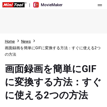
|
MovieMaker
ホーム
料金
機能
Home
News
画面録画を簡単にGIFに変換する方法：すぐに使える2つ
リソース
更新履歴
の方法
動画ツール
概要
ユーザーマニュアル
画面録画を簡単にGIF
マルチトラック動画編集
ビデオ編集のヒント
画面録画ツール
に変換する方法：すぐ
アスペクト比
動画変換ツール
に使える2つの方法
速度変更/リバース
オンライン動画ダウンロード ツール
トリミング/スプリット/クロップ