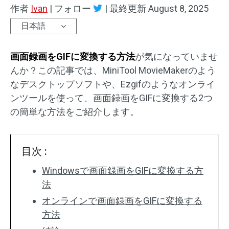
作者
Ivan
|
フォロー
|
最終更新
August 8, 2025
オーディオエフェクト
日本語
テキスト/エレメント
画面録画をGIFに変換する方法
が気になっていませ
動画エフェクト
んか？この記事では、MiniTool MovieMakerのよう
なデスクトップソフトや、Ezgifのようなオンライ
動画色調整
ンツールを使って、画面録画をGIFに変換する2つ
の簡単な方法をご紹介します。
回転/反転
バッチ処理
目次 :
透かしなし
Windowsで画面録画をGIFに変換する方
法
オンラインで画面録画をGIFに変換する
方法