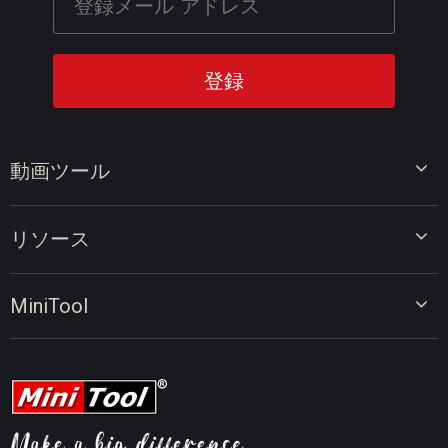
動画ツール
ビデオエディター
リソース
ビデオコンバーター
画面録画ツール
動画編集のヒント
MiniTool
オンラインビデオダウンローダー
動画変換のヒント
会社概要
動画ダウンロードのヒント
動画圧縮のヒント
画面録画のヒント