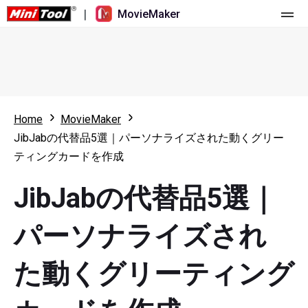
|
MovieMaker
ホーム
料金
機能
Home
MovieMaker
JibJabの代替品5選｜パーソナライズされた動くグリー
リソース
更新履歴
ティングカードを作成
動画ツール
概要
ユーザーマニュアル
JibJabの代替品5選｜
マルチトラック動画編集
ビデオ編集のヒント
画面録画ツール
パーソナライズされ
アスペクト比
動画変換ツール
た動くグリーティング
速度変更/リバース
オンライン動画ダウンロード ツール
トリミング/スプリット/クロップ