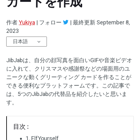
カードを作成
オーディオエフェクト
作者
Yukiya
|
フォロー
|
最終更新
September 8,
テキスト/エレメント
2023
日本語
動画エフェクト
動画色調整
JibJabは、自分の顔写真を面白いGIFや音楽ビデオ
に入れて、クリスマスや感謝祭などの場面用のユ
回転/反転
ニークな動くグリーティング カードを作ることが
できる便利なプラットフォームです。この記事で
バッチ処理
は、5つのJibJabの代替品を紹介したいと思いま
透かしなし
す。
目次 :
1. ElfYourself