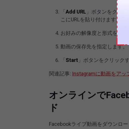
「
Add URL
」ボタンをクリッ
こにURLを貼り付けます。
お好みの解像度と形式を選択
動画の保存先を指定します。
「
Start
」ボタンをクリック
関連記事:
Instagramに動画を
オンラインでFac
ド
Facebookライブ動画をダウン