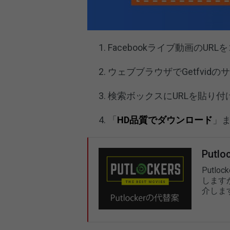
Facebookライブ動画のUR
ウェブブラウザでGetfvid
検索ボックスにURLを貼り付
「
HD品質でダウンロード
」
Put
Putl
します
介しま