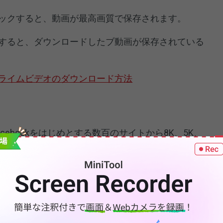
ックすると、動画が最高画質で保存されます。
すると、ダウンロードしたブ動画が保存されている
onプライムビデオのダウンロード方法
derは、Facebookをはじめとする数百のサイトから8K、5K、
20p、HQ動画を簡単にダウンロードできるツールです。ダウ
、MOV、AVI、3GP、MP3などの形式に変換できま
kライブ動画のURLをコピーします。
nloaderをコンピューターにインストールします。