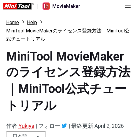
|
MovieMaker
ホーム
Home
Help
MiniTool MovieMakerのライセンス登録方法｜MiniTool公
料金
式チュートリアル
機能
MiniTool MovieMaker
リソース
更新履歴
のライセンス登録方法
動画ツール
概要
ユーザーマニュアル
｜MiniTool公式チュー
マルチトラック動画編集
ビデオ編集のヒント
画面録画ツール
トリアル
アスペクト比
動画変換ツール
速度変更/リバース
オンライン動画ダウンロード ツール
作者
Yukiya
|
フォロー
|
最終更新
April 2, 2026
トリミング/スプリット/クロップ
日本語