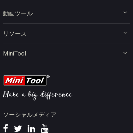
動画ツール
ビデオエディター
リソース
ビデオコンバーター
画面録画ツール
動画編集のヒント
MiniTool
オンラインビデオダウンローダー
動画変換のヒント
会社概要
動画ダウンロードのヒント
動画圧縮のヒント
画面録画のヒント
ニュース
ソーシャルメディア