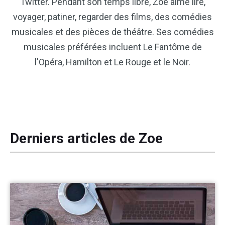
Twitter. Pendant son temps libre, Zoé aime lire,
voyager, patiner, regarder des films, des comédies
Effets audio
musicales et des pièces de théâtre. Ses comédies
Texte/Élément visue
musicales préférées incluent Le Fantôme de
l'Opéra, Hamilton et Le Rouge et le Noir.
Effets vidéo
Vidéo couleur
Rotation/retournement
Derniers articles de Zoe
Traitement par lots
Aucun filigrane