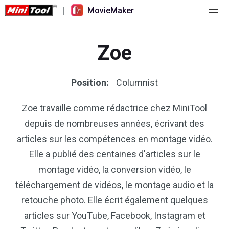
|
MovieMaker
Accueil
Zoe
Tarification
Fonctionnalités
Position:
Columnist
Ressources
Nouveautés
Zoe travaille comme rédactrice chez MiniTool
depuis de nombreuses années, écrivant des
Outils vidéo
Aperçu
Manuel de l’utilisateur
articles sur les compétences en montage vidéo.
Montage multipiste
Astuces d’édition vidéo
Enregistreur d'écran
Elle a publié des centaines d'articles sur le
montage vidéo, la conversion vidéo, le
Rapport hauteur/largeur
Convertisseur vidéo
téléchargement de vidéos, le montage audio et la
retouche photo. Elle écrit également quelques
Réglage de la vitesse/Inversion
Téléchargeur de vidéos en ligne
articles sur YouTube, Facebook, Instagram et
Tailler/Fendre/Récolter